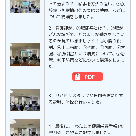
って治すの？、⑥手術方法の違い、⑦腹
腔鏡下胆嚢摘出術の実際の映像、などに
ついて講演をしました。
2 看護師が、①腸閉塞とは？、②腸が
どんな場所で、どのような働きをしてい
るのか見ていきましょう！③小腸の役
割、④十二指腸、⑤空腸、⑥回腸、⑦大
腸、⑧腸閉塞という病気について、⑨治
療、⑩予防策などについて講演をしまし
た。
3 リハビリスタッフが転倒予防に対す
る説明、体操を行いました。
4 最後に、「わたしの健康栄養手帳」の
説明後、希望者に配付しました。