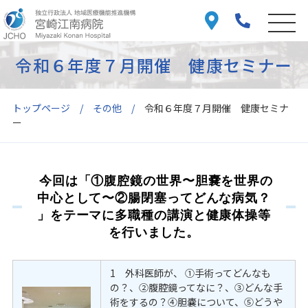
令和６年度７月開催 健康セミナー
トップページ
その他
令和６年度７月開催 健康セミナ
ー
今回は「①腹腔鏡の世界〜胆嚢を世界の
中心として〜②腸閉塞ってどんな病気？
」をテーマに多職種の講演と健康体操等
を行いました。
1 外科医師が、 ①手術ってどんなも
の？、②腹腔鏡ってなに？、③どんな手
術をするの？④胆嚢について、⑤どうや