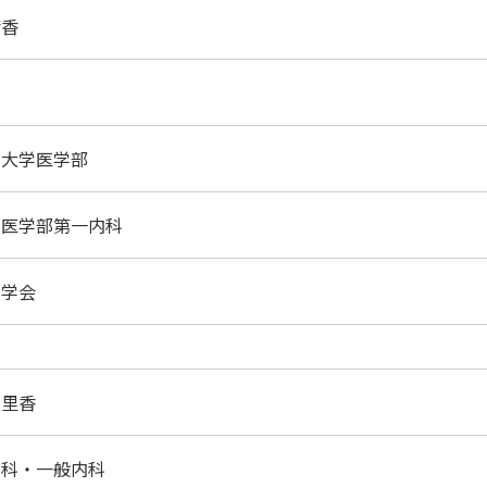
清香
科
科大学医学部
大学医学部第一内科
科学会
友里香
内科・一般内科