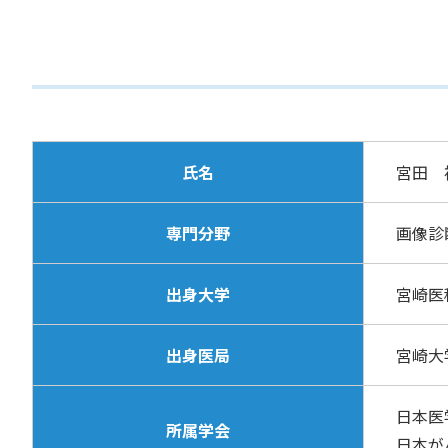
氏名
宮田 
専門分野
画像診
出身大学
宮崎医
出身医局
宮崎大
日本医
所属学会
日本が