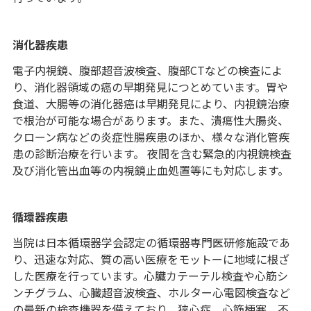
消化器疾患
電子内視鏡、腹部超音波検査、腹部CTなどの検査によ
り、消化器領域の癌の早期発見につとめています。胃や
食道、大腸等の消化器癌は早期発見により、内視鏡治療
で根治が可能な場合があります。また、潰瘍性大腸炎、
クローン病などの炎症性腸疾患のほか、様々な消化管疾
患の診断治療を行います。 夜間を含む緊急的内視鏡検査
及び消化管出血等の内視鏡止血処置等にも対応します。
循環器疾患
当院は日本循環器学会認定の循環器専門医研修施設であ
り、迅速な対応、質の高い医療をモットーに地域に根ざ
した医療を行っています。心臓カテーテル検査や心筋シ
ンチグラム、心臓超音波検査、ホルター心電図検査など
の最新の検査機器を備えており、狭心症、心筋梗塞、不