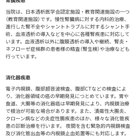
腎臓疾患
当院は、日本透析医学会認定施設・教育関連施設の一つ
（教育関連施設）です。慢性腎臓病に対する内科的治療、
進行した腎不全やシャントトラブルに対するシャント手
術、血液透析の導入などを中心に各種腎疾患に対応して
います。血液透析以外に腹膜透析の導入や継続、腎炎・
ネフローゼ症候群の患者様の精査（腎生検）や治療なども
行っています。
消化器疾患
電子内視鏡、腹部超音波検査、腹部CTなどの検査によ
り、消化器領域の癌の早期発見につとめています。胃や
食道、大腸等の消化器癌は早期発見により、内視鏡治療
で根治が可能な場合があります。また、潰瘍性大腸炎、
クローン病などの炎症性腸疾患のほか、様々な消化管疾
患の診断治療を行います。 夜間を含む緊急的内視鏡検査
及び消化管出血等の内視鏡止血処置等にも対応します。