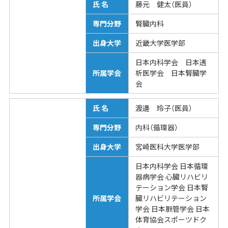
氏 名
藤元 健太（医員）
専門分野
腎臓内科
出身大学
近畿大学医学部
日本内科学会 日本透
所属学会
析医学会 日本腎臓学
会
氏 名
渡邊 玲子（医員）
専門分野
内科（循環器）
出身大学
宮崎医科大学医学部
日本内科学会 日本循環
器病学会 心臓リハビリ
テーション学会 日本腎
所属学会
臓リハビリテーション
学会 日本脈管学会 日本
体育協会スポーツドク