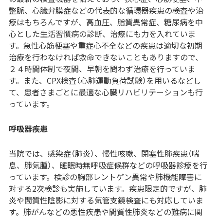
整脈、心臓弁膜症などの代表的な循環器疾患の検査や治
療はもちろんですが、高血圧、脂質異常症、糖尿病を中
心とした生活習慣病の診断、治療にも力を入れていま
す。急性心筋梗塞や重症心不全などの疾患は適切な初期
治療を行わなければ救命できないこともありますので、
２４時間体制で夜間、早朝を問わず治療を行っていま
す。また、CPX検査（心肺運動負荷試験）を用いるなどし
て、患者さまごとに最適な心臓リハビリテーションも行
っています。
呼吸器疾患
当院では、感染症（肺炎）、慢性咳嗽、閉塞性肺疾患（喘
息、肺気腫）、睡眠時無呼吸症候群などの呼吸器診療を行
っています。検診の胸部レントゲン異常や肺機能障害に
対する2次検診も実施しています。疾患限定的ですが、肺
炎や間質性陰影に対する気管支鏡検査にも対応していま
す。肺がんなどの悪性疾患や間質性肺炎などの難病に関