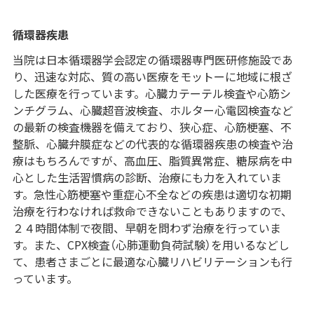
循環器疾患
当院は日本循環器学会認定の循環器専門医研修施設であ
り、迅速な対応、質の高い医療をモットーに地域に根ざ
した医療を行っています。心臓カテーテル検査や心筋シ
ンチグラム、心臓超音波検査、ホルター心電図検査など
の最新の検査機器を備えており、狭心症、心筋梗塞、不
整脈、心臓弁膜症などの代表的な循環器疾患の検査や治
療はもちろんですが、高血圧、脂質異常症、糖尿病を中
心とした生活習慣病の診断、治療にも力を入れていま
す。急性心筋梗塞や重症心不全などの疾患は適切な初期
治療を行わなければ救命できないこともありますので、
２４時間体制で夜間、早朝を問わず治療を行っていま
す。また、CPX検査（心肺運動負荷試験）を用いるなどし
て、患者さまごとに最適な心臓リハビリテーションも行
っています。